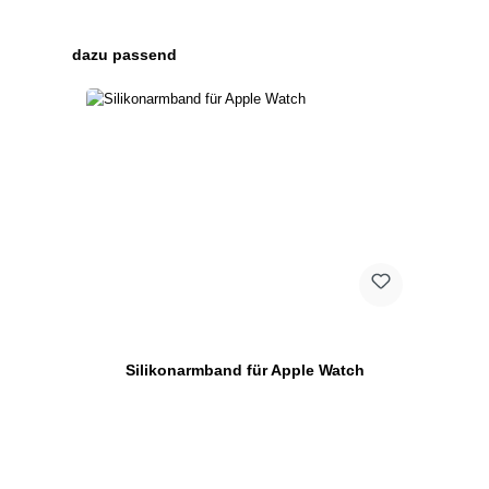
Produktgalerie überspringen
dazu passend
Silikonarmband für Apple Watch