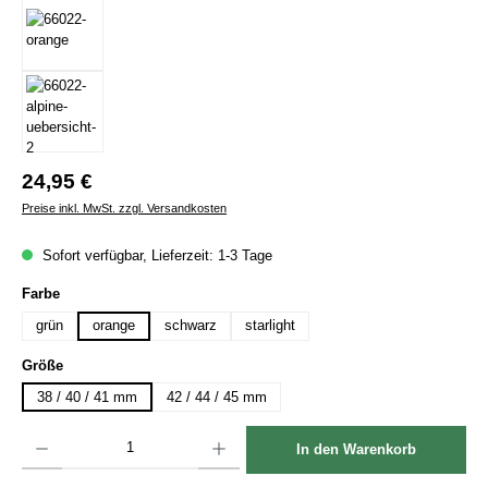
Regulärer Preis:
24,95 €
Preise inkl. MwSt. zzgl. Versandkosten
Sofort verfügbar, Lieferzeit: 1-3 Tage
auswählen
Farbe
grün
orange
schwarz
starlight
auswählen
Größe
38 / 40 / 41 mm
42 / 44 / 45 mm
Produkt Anzahl: Gib den gewünschten Wert ein oder benutze die Schaltflächen um die Anzah
In den Warenkorb