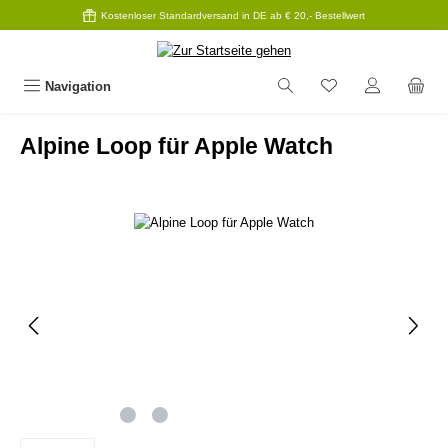
Kostenloser Standardversand in DE ab € 20,- Bestellwert
Zum Hauptinhalt springen
Navigation
Alpine Loop für Apple Watch
Bildergalerie überspringen