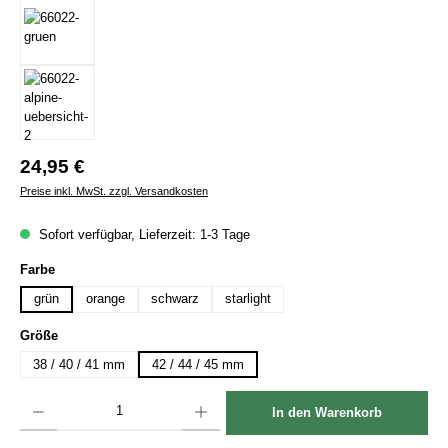
Regulärer Preis:
24,95 €
Preise inkl. MwSt. zzgl. Versandkosten
Sofort verfügbar, Lieferzeit: 1-3 Tage
auswählen
Farbe
grün
orange
schwarz
starlight
auswählen
Größe
38 / 40 / 41 mm
42 / 44 / 45 mm
Produkt Anzahl: Gib den gewünschten Wert ein oder benutze die Schaltflächen um die Anzah
In den Warenkorb