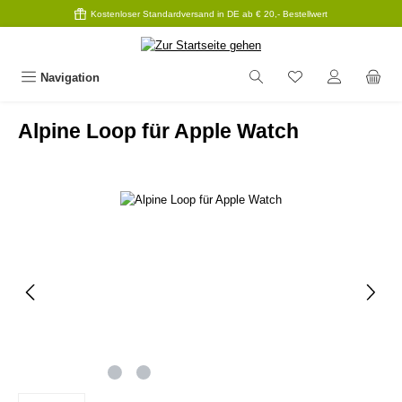
Kostenloser Standardversand in DE ab € 20,- Bestellwert
Zum Hauptinhalt springen
Navigation
Alpine Loop für Apple Watch
Bildergalerie überspringen