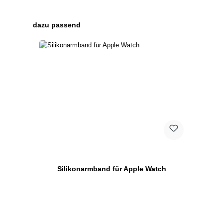
Produktgalerie überspringen
dazu passend
Silikonarmband für Apple Watch