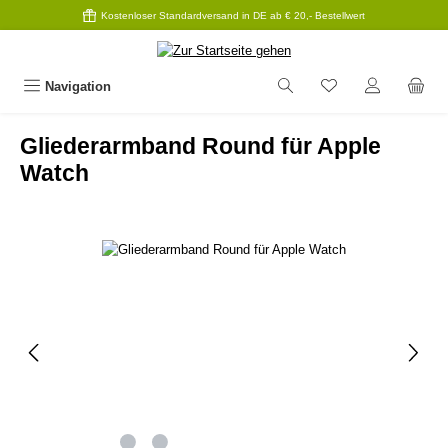
Kostenloser Standardversand in DE ab € 20,- Bestellwert
Zum Hauptinhalt springen
Navigation
Gliederarmband Round für Apple
Watch
Bildergalerie überspringen