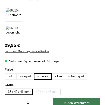
Regulärer Preis:
29,95 €
Preise inkl. MwSt. zzgl. Versandkosten
Sofort verfügbar, Lieferzeit: 1-3 Tage
auswählen
Farbe
gold
rosegold
schwarz
silber
silber / gold
auswählen
Größe
38 / 40 / 41 mm
42 / 44 / 45 mm
(Diese Option ist zurzeit nicht verfügbar.)
Produkt Anzahl: Gib den gewünschten Wert ein oder benutze die Schaltflächen um die Anzah
In den Warenkorb