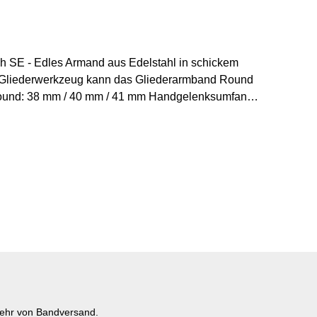
ch SE - Edles Armand aus Edelstahl in schickem
em Gliederwerkzeug kann das Gliederarmband Round
 Round: 38 mm / 40 mm / 41 mm Handgelenksumfang:
 - 210 mm
mehr von Bandversand.