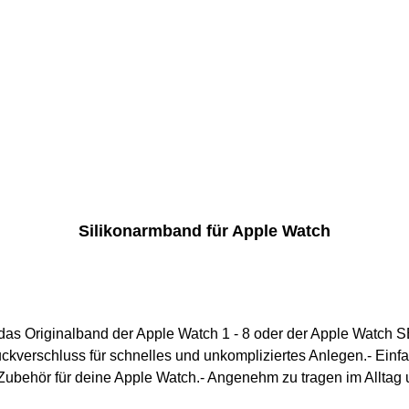
Silikonarmband für Apple Watch
r das Originalband der Apple Watch 1 - 8 oder der Apple Watch 
uckverschluss für schnelles und unkompliziertes Anlegen.- E
e Zubehör für deine Apple Watch.- Angenehm zu tragen im Alltag
elenksumfang max. 210 mm42 mm / 44 mm / 45 mm Handgelen