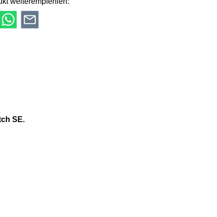
kt weiterempfehlen:
tch SE.