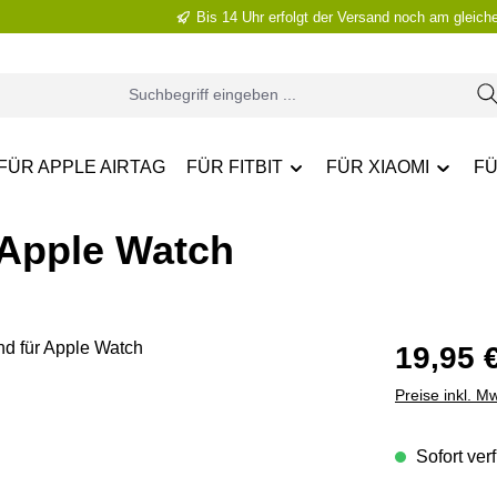
Bis 14 Uhr erfolgt der Versand noch am gleich
FÜR APPLE AIRTAG
FÜR FITBIT
FÜR XIAOMI
FÜ
 Apple Watch
Regulärer Pr
19,95 
Preise inkl. M
Sofort verf