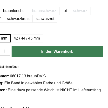
hlen
braunloecher
braunschwarz
rot
schwarz
(Diese Option ist zurzeit nicht verfügbar.)
(Diese Option ist z
V
schwarzkreis
schwarzrot
ählen
41 mm
42 / 44 / 45 mm
Gib den gewünschten Wert ein oder benutze die Schaltflächen um die Anzahl zu er
In den Warenkorb
tel hinzufügen
mmer:
66017.13.braunDV.S
ng:
Ein Band in gewählter Farbe und Größe.
lten:
Eine dazu passende Watch ist NICHT im Lieferumfang