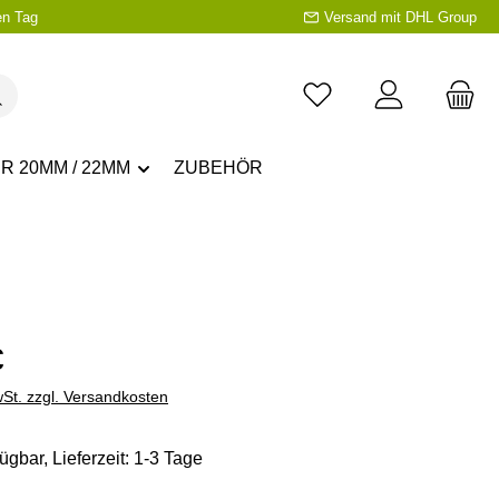
en Tag
Versand mit DHL Group
R 20MM / 22MM
ZUBEHÖR
eis:
€
wSt. zzgl. Versandkosten
ügbar, Lieferzeit: 1-3 Tage