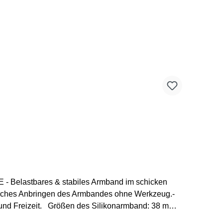
SE - Belastbares & stabiles Armband im schicken
infaches Anbringen des Armbandes ohne Werkzeug.-
 und Freizeit. Größen des Silikonarmband: 38 mm /
ksumfang max. 225 mm