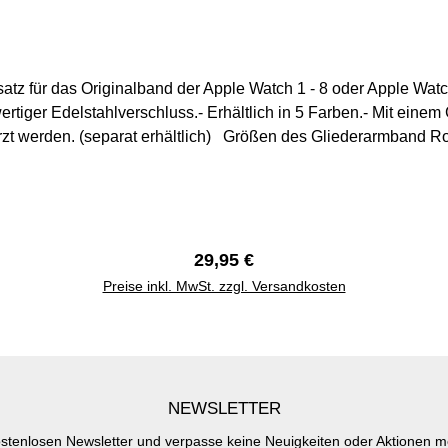
satz für das Originalband der Apple Watch 1 - 8 oder Apple Wat
rtiger Edelstahlverschluss.- Erhältlich in 5 Farben.- Mit ein
rzt werden. (separat erhältlich) Größen des Gliederarmband
 200 mm42 mm / 44 mm / 45 mm Handgelenksumfang: 140 mm
Regulärer Preis:
29,95 €
Preise inkl. MwSt. zzgl. Versandkosten
NEWSLETTER
stenlosen Newsletter und verpasse keine Neuigkeiten oder Aktionen 