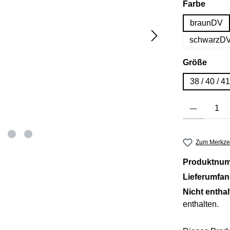
auswä
Farbe
braunDV
schwarzD
ausw
Größe
38 / 40 / 
Produkt Anzahl: 
Zum Merkzet
Produktnu
Lieferumfa
Nicht entha
enthalten.