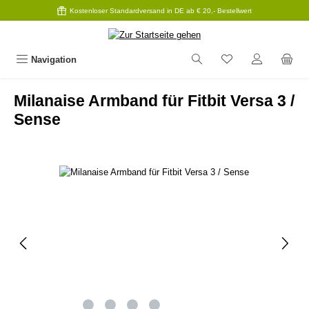
Kostenloser Standardversand in DE ab € 20,- Bestellwert
Zum Hauptinhalt springen
Navigation
Milanaise Armband für Fitbit Versa 3 /
Sense
Bildergalerie überspringen