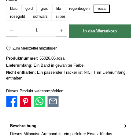
blau
gold
grau
lila
regenbogen
rosa
rosegold
schwarz
silber
Produkt Anzahl: Gib den gewünschten Wert ein oder benutze die Schaltflächen um die Anzah
In den Warenkorb
Zum Merkzettel hinzufügen
Produktnummer:
55026.06.rosa
Lieferumfang:
Ein Band in gewählter Farbe.
Nicht enthalten:
Ein passender Tracker ist NICHT im Lieferumfang
enthalten.
Dieses Produkt weiterempfehlen:
Beschreibung
Dieses Milanaise Armband ist ein perfekter Ersatz für das