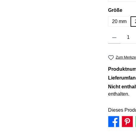
ausw
Größe
20 mm
Produkt Anzahl: 
Zum Merkzet
Produktnu
Lieferumfa
Nicht entha
enthalten.
Dieses Produ