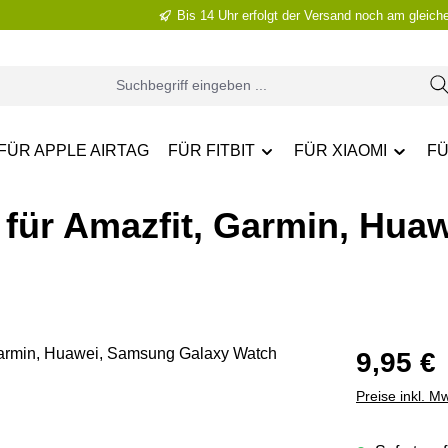
Bis 14 Uhr erfolgt der Versand noch am gleich
FÜR APPLE AIRTAG
FÜR FITBIT
FÜR XIAOMI
FÜ
für Amazfit, Garmin, Hua
Regulärer Pr
9,95 €
Preise inkl. M