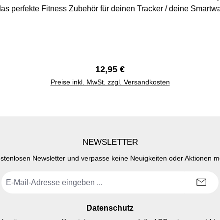
s Zubehör für deinen Tracker / deine Smartwatch. Versand aus Deutschland. Versand inn
eines Werktages. Rechnung mit MwSt.
Regulärer Preis:
12,95 €
Preise inkl. MwSt. zzgl. Versandkosten
NEWSLETTER
stenlosen Newsletter und verpasse keine Neuigkeiten oder Aktionen 
E-
Mail-
Adresse
*
Datenschutz