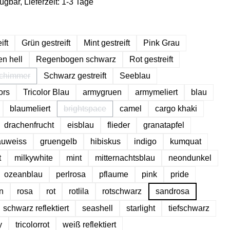
ügbar, Lieferzeit: 1-3 Tage
hlen
ift
Grün gestreift
Mint gestreift
Pink Grau
n hell
Regenbogen schwarz
Rot gestreift
chimmer
Schwarz gestreift
Seeblau
Diese Option ist zurzeit nicht verfügbar.)
ors
Tricolor Blau
armygruen
armymeliert
blau
blaumeliert
brightspace
camel
cargo khaki
(Diese Option ist zurzeit nicht verfügbar.)
drachenfrucht
eisblau
flieder
granatapfel
auweiss
gruengelb
hibiskus
indigo
kumquat
t
milkywhite
mint
mitternachtsblau
neondunkel
ozeanblau
perlrosa
pflaume
pink
pride
n
rosa
rot
rotlila
rotschwarz
sandrosa
schwarz reflektiert
seashell
starlight
tiefschwarz
y
tricolorrot
weiß reflektiert