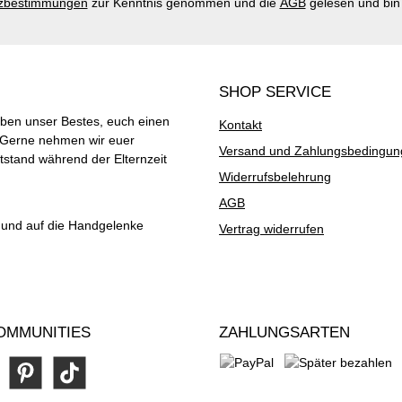
zbestimmungen
zur Kenntnis genommen und die
AGB
gelesen und bin 
SHOP SERVICE
ben unser Bestes, euch einen
Kontakt
. Gerne nehmen wir euer
Versand und Zahlungsbedingu
stand während der Elternzeit
Widerrufsbelehrung
AGB
t und auf die Handgelenke
Vertrag widerrufen
OMMUNITIES
ZAHLUNGSARTEN
ram
Pinterest
TikTok
PayPal
Später bezahlen