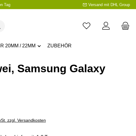
en Tag
Versand mit DHL Group
R 20MM / 22MM
ZUBEHÖR
wei, Samsung Galaxy
eis:
wSt. zzgl. Versandkosten