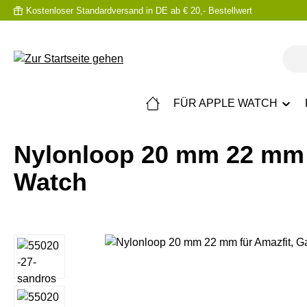
Kostenloser Standardversand in DE ab € 20,- Bestellwert
m Hauptinhalt springen
Zur Suche springen
Zur Hauptnavigation springen
FÜR APPLE WATCH
Nylonloop 20 mm 22 mm 
Watch
Bildergalerie überspringen