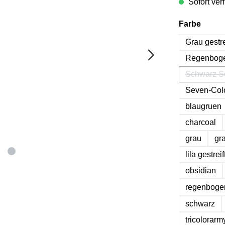
Sofort verf
auswä
Farbe
Grau gestre
Regenboge
Schwarz S
(
Seven-Col
blaugruen
charcoal
grau
gr
lila gestreif
obsidian
regenboge
schwarz
tricolorarm