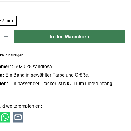
ählen
22 mm
Gib den gewünschten Wert ein oder benutze die Schaltflächen um die Anzahl zu er
In den Warenkorb
tel hinzufügen
mmer:
55020.28.sandrosa.L
ng:
Ein Band in gewählter Farbe und Größe.
lten:
Ein passender Tracker ist NICHT im Lieferumfang
kt weiterempfehlen: