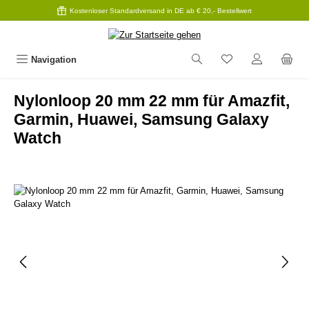
Kostenloser Standardversand in DE ab € 20,- Bestellwert
Zum Hauptinhalt springen
Navigation
Nylonloop 20 mm 22 mm für Amazfit,
Garmin, Huawei, Samsung Galaxy
Watch
Bildergalerie überspringen