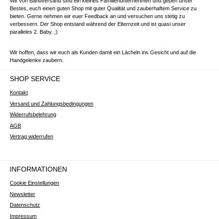
Wir von Bandversand sind ein kleines Familienunternehmen und geben unser
Bestes, euch einen guten Shop mit guter Qualität und zauberhaftem Service zu
bieten. Gerne nehmen wir euer Feedback an und versuchen uns stetig zu
verbessern. Der Shop entstand während der Elternzeit und ist quasi unser
paralleles 2. Baby. ;)
Wir hoffen, dass wir euch als Kunden damit ein Lächeln ins Gesicht und auf die
Handgelenke zaubern.
SHOP SERVICE
Kontakt
Versand und Zahlungsbedingungen
Widerrufsbelehrung
AGB
Vertrag widerrufen
INFORMATIONEN
Cookie Einstellungen
Newsletter
Datenschutz
Impressum