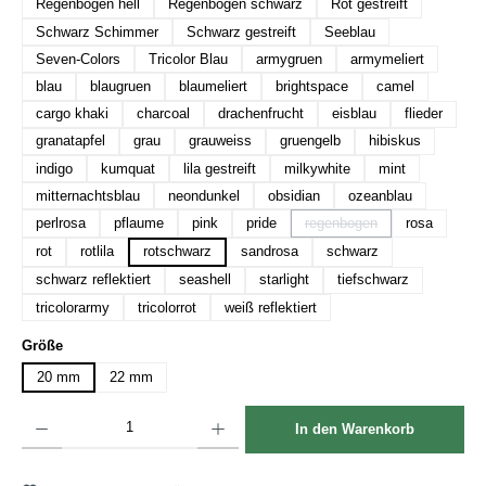
Regenbogen hell
Regenbogen schwarz
Rot gestreift
Schwarz Schimmer
Schwarz gestreift
Seeblau
Seven-Colors
Tricolor Blau
armygruen
armymeliert
blau
blaugruen
blaumeliert
brightspace
camel
cargo khaki
charcoal
drachenfrucht
eisblau
flieder
granatapfel
grau
grauweiss
gruengelb
hibiskus
indigo
kumquat
lila gestreift
milkywhite
mint
mitternachtsblau
neondunkel
obsidian
ozeanblau
perlrosa
pflaume
pink
pride
regenbogen
rosa
(Diese Option ist zurzeit nic
rot
rotlila
rotschwarz
sandrosa
schwarz
schwarz reflektiert
seashell
starlight
tiefschwarz
tricolorarmy
tricolorrot
weiß reflektiert
auswählen
Größe
20 mm
22 mm
Produkt Anzahl: Gib den gewünschten Wert ein oder benutze die Schaltflächen um die Anzah
In den Warenkorb