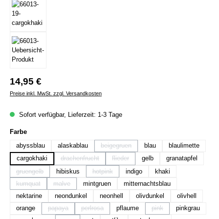
Regulärer Preis:
14,95 €
Preise inkl. MwSt. zzgl. Versandkosten
Sofort verfügbar, Lieferzeit: 1-3 Tage
auswählen
Farbe
abyssblau
alaskablau
beigegruen
blau
blaulimette
(Diese Option ist zurzeit nicht verfügbar.)
cargokhaki
drachenfrucht
flieder
gelb
granatapfel
(Diese Option ist zurzeit nicht verfügbar.)
(Diese Option ist zurzeit nicht verfügbar.)
gruengelb
hibiskus
hotpink
indigo
khaki
(Diese Option ist zurzeit nicht verfügbar.)
(Diese Option ist zurzeit nicht verfügbar.)
kumquat
malve
mintgruen
mitternachtsblau
(Diese Option ist zurzeit nicht verfügbar.)
(Diese Option ist zurzeit nicht verfügbar.)
nektarine
neondunkel
neonhell
olivdunkel
olivhell
orange
papaya
perlrosa
pflaume
pink
pinkgrau
(Diese Option ist zurzeit nicht verfügbar.)
(Diese Option ist zurzeit nicht verfügbar.)
(Diese Option ist zurzeit n