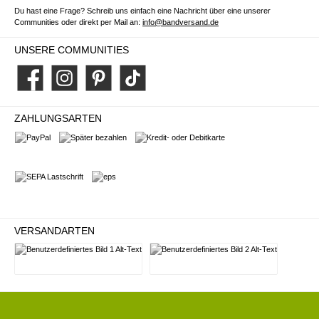
Du hast eine Frage? Schreib uns einfach eine Nachricht über eine unserer
Communities oder direkt per Mail an:
info@bandversand.de
UNSERE COMMUNITIES
Facebook
Instagram
Pinterest
TikTok
ZAHLUNGSARTEN
PayPal
Später bezahlen
Kredit- oder Debitkarte
SEPA Lastschrift
eps
VERSANDARTEN
Deutsche Post
DHL