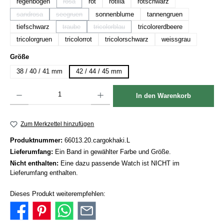
regenbogen
rosa
rot
rotlila
rotschwarz
(Diese Option ist zurzeit nicht verfügbar.)
sandrosa
seegruen
sonnenblume
tannengruen
(Diese Option ist zurzeit nicht verfügbar.)
(Diese Option ist zurzeit nicht verfügbar.)
tiefschwarz
traube
tricolorblau
tricolorerdbeere
(Diese Option ist zurzeit nicht verfügbar.)
(Diese Option ist zurzeit nicht verfügbar.)
tricolorgruen
tricolorrot
tricolorschwarz
weissgrau
auswählen
Größe
38 / 40 / 41 mm
42 / 44 / 45 mm
Produkt Anzahl: Gib den gewünschten Wert ein oder benutze die Schaltflächen um die Anzah
In den Warenkorb
Zum Merkzettel hinzufügen
Produktnummer:
66013.20.cargokhaki.L
Lieferumfang:
Ein Band in gewählter Farbe und Größe.
Nicht enthalten:
Eine dazu passende Watch ist NICHT im
Lieferumfang enthalten.
Dieses Produkt weiterempfehlen: