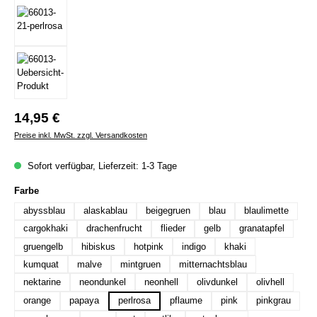
Regulärer Preis:
14,95 €
Preise inkl. MwSt. zzgl. Versandkosten
Sofort verfügbar, Lieferzeit: 1-3 Tage
auswählen
Farbe
abyssblau
alaskablau
beigegruen
blau
blaulimette
cargokhaki
drachenfrucht
flieder
gelb
granatapfel
gruengelb
hibiskus
hotpink
indigo
khaki
kumquat
malve
mintgruen
mitternachtsblau
nektarine
neondunkel
neonhell
olivdunkel
olivhell
orange
papaya
perlrosa
pflaume
pink
pinkgrau