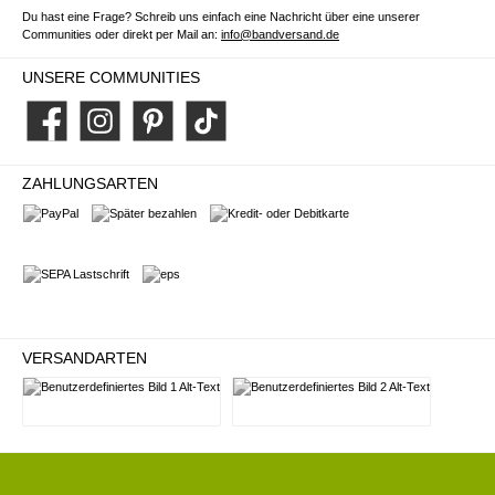
Du hast eine Frage? Schreib uns einfach eine Nachricht über eine unserer
Communities oder direkt per Mail an:
info@bandversand.de
UNSERE COMMUNITIES
Facebook
Instagram
Pinterest
TikTok
ZAHLUNGSARTEN
PayPal
Später bezahlen
Kredit- oder Debitkarte
SEPA Lastschrift
eps
VERSANDARTEN
Deutsche Post
DHL