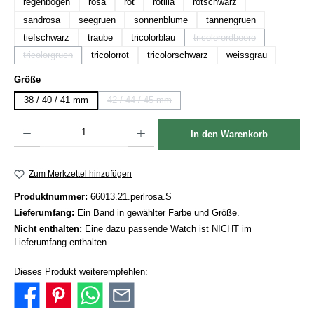
regenbogen
rosa
rot
rotlila
rotschwarz
sandrosa
seegruen
sonnenblume
tannengruen
tiefschwarz
traube
tricolorblau
tricolorerdbeere
(Diese Option ist zurzeit n
tricolorgruen
tricolorrot
tricolorschwarz
weissgrau
(Diese Option ist zurzeit nicht verfügbar.)
auswählen
Größe
38 / 40 / 41 mm
42 / 44 / 45 mm
(Diese Option ist zurzeit nicht verfügbar.)
Produkt Anzahl: Gib den gewünschten Wert ein oder benutze die Schaltflächen um die Anzah
In den Warenkorb
Zum Merkzettel hinzufügen
Produktnummer:
66013.21.perlrosa.S
Lieferumfang:
Ein Band in gewählter Farbe und Größe.
Nicht enthalten:
Eine dazu passende Watch ist NICHT im
Lieferumfang enthalten.
Dieses Produkt weiterempfehlen: