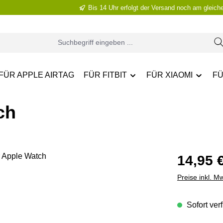
Bis 14 Uhr erfolgt der Versand noch am gleich
FÜR APPLE AIRTAG
FÜR FITBIT
FÜR XIAOMI
FÜ
ch
Regulärer Pr
14,95 
Preise inkl. M
Sofort verf