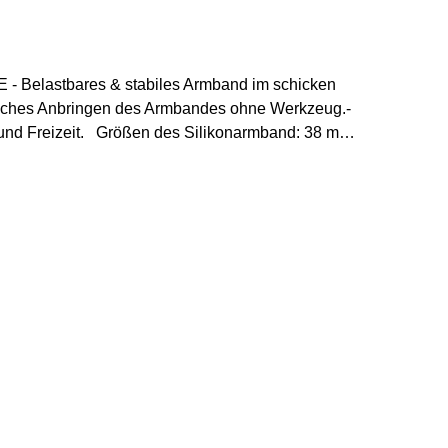
SE - Belastbares & stabiles Armband im schicken
infaches Anbringen des Armbandes ohne Werkzeug.-
 und Freizeit. Größen des Silikonarmband: 38 mm /
ksumfang max. 225 mm