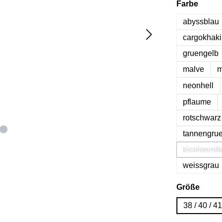
auswä
Farbe
abyssblau
cargokhaki
gruengelb
malve
m
neonhell
pflaume
rotschwarz
tannengru
tricolorerd
(Die
weissgrau
ausw
Größe
38 / 40 / 