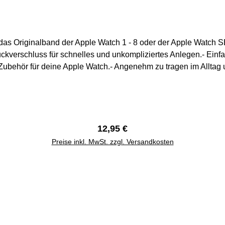
r das Originalband der Apple Watch 1 - 8 oder der Apple Watch 
uckverschluss für schnelles und unkompliziertes Anlegen.- E
e Zubehör für deine Apple Watch.- Angenehm zu tragen im Alltag
elenksumfang max. 210 mm42 mm / 44 mm / 45 mm Handgelen
Regulärer Preis:
12,95 €
Preise inkl. MwSt. zzgl. Versandkosten