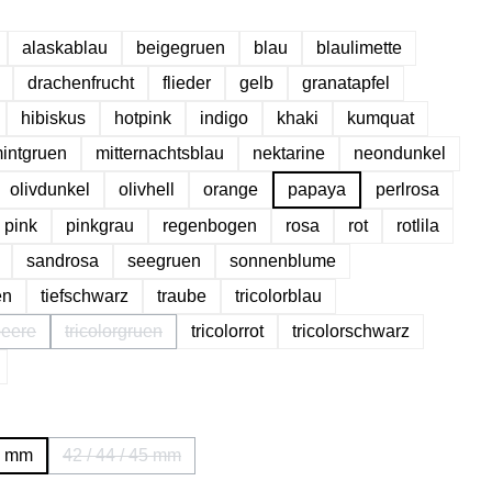
hlen
alaskablau
beigegruen
blau
blaulimette
drachenfrucht
flieder
gelb
granatapfel
hibiskus
hotpink
indigo
khaki
kumquat
intgruen
mitternachtsblau
nektarine
neondunkel
olivdunkel
olivhell
orange
papaya
perlrosa
pink
pinkgrau
regenbogen
rosa
rot
rotlila
sandrosa
seegruen
sonnenblume
en
tiefschwarz
traube
tricolorblau
beere
tricolorgruen
tricolorrot
tricolorschwarz
se Option ist zurzeit nicht verfügbar.)
(Diese Option ist zurzeit nicht verfügbar.)
ählen
41 mm
42 / 44 / 45 mm
(Diese Option ist zurzeit nicht verfügbar.)