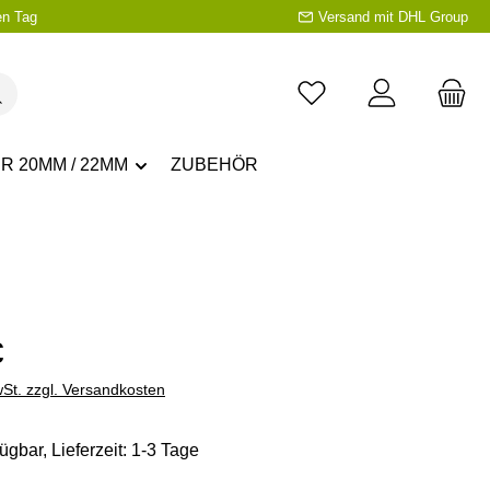
en Tag
Versand mit DHL Group
R 20MM / 22MM
ZUBEHÖR
eis:
€
wSt. zzgl. Versandkosten
ügbar, Lieferzeit: 1-3 Tage