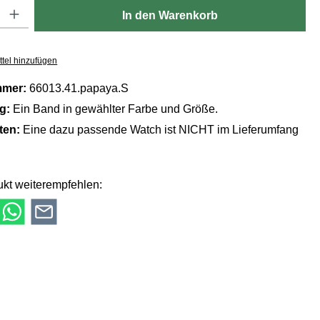
Gib den gewünschten Wert ein oder benutze die Schaltflächen um die Anzahl zu er
In den Warenkorb
tel hinzufügen
mmer:
66013.41.papaya.S
ng:
Ein Band in gewählter Farbe und Größe.
lten:
Eine dazu passende Watch ist NICHT im Lieferumfang
kt weiterempfehlen: