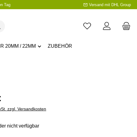
en Tag
Versand mit DHL Group
R 20MM / 22MM
ZUBEHÖR
eis:
€
wSt. zzgl. Versandkosten
der nicht verfügbar