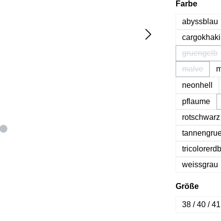
auswä
Farbe
abyssblau
cargokhaki
gruengelb
(Diese 
malve
m
(Diese Op
neonhell
pflaume
rotschwarz
tannengru
tricolorerd
weissgrau
ausw
Größe
38 / 40 / 