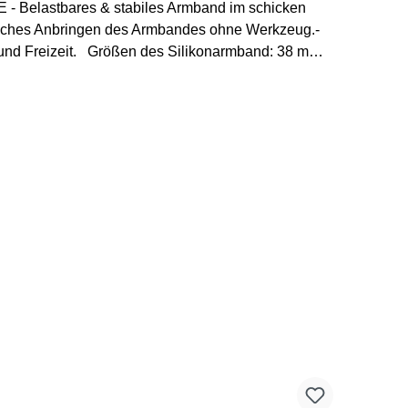
SE - Belastbares & stabiles Armband im schicken
infaches Anbringen des Armbandes ohne Werkzeug.-
 und Freizeit. Größen des Silikonarmband: 38 mm /
ksumfang max. 225 mm