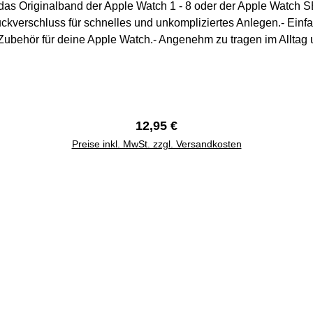
r das Originalband der Apple Watch 1 - 8 oder der Apple Watch 
uckverschluss für schnelles und unkompliziertes Anlegen.- E
e Zubehör für deine Apple Watch.- Angenehm zu tragen im Alltag
elenksumfang max. 210 mm42 mm / 44 mm / 45 mm Handgelen
Regulärer Preis:
12,95 €
Preise inkl. MwSt. zzgl. Versandkosten