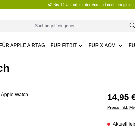
Bis 14 Uhr erfolgt der Versand noch am gleich
FÜR APPLE AIRTAG
FÜR FITBIT
FÜR XIAOMI
FÜ
ch
Regulärer Pr
14,95 
Preise inkl. M
Aktuell lei