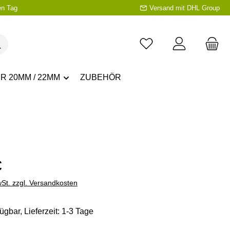
en Tag
Versand mit DHL Group
R 20MM / 22MM
ZUBEHÖR
eis:
€
wSt. zzgl. Versandkosten
ügbar, Lieferzeit: 1-3 Tage