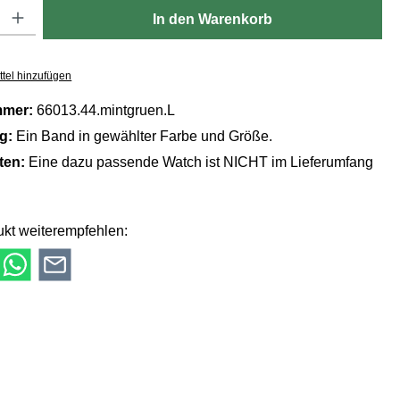
Gib den gewünschten Wert ein oder benutze die Schaltflächen um die Anzahl zu er
In den Warenkorb
tel hinzufügen
mmer:
66013.44.mintgruen.L
ng:
Ein Band in gewählter Farbe und Größe.
lten:
Eine dazu passende Watch ist NICHT im Lieferumfang
kt weiterempfehlen: