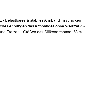
SE - Belastbares & stabiles Armband im schicken
infaches Anbringen des Armbandes ohne Werkzeug.-
 und Freizeit. Größen des Silikonarmband: 38 mm /
ksumfang max. 225 mm