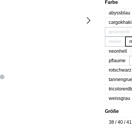
auswä
Farbe
abyssblau
cargokhaki
gruengelb
(Diese 
malve
m
(Diese Op
neonhell
pflaume
rotschwarz
tannengru
tricolorerd
weissgrau
ausw
Größe
38 / 40 / 