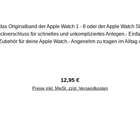
r das Originalband der Apple Watch 1 - 8 oder der Apple Watch 
uckverschluss für schnelles und unkompliziertes Anlegen.- E
e Zubehör für deine Apple Watch.- Angenehm zu tragen im Alltag
elenksumfang max. 210 mm42 mm / 44 mm / 45 mm Handgelen
Regulärer Preis:
12,95 €
Preise inkl. MwSt. zzgl. Versandkosten