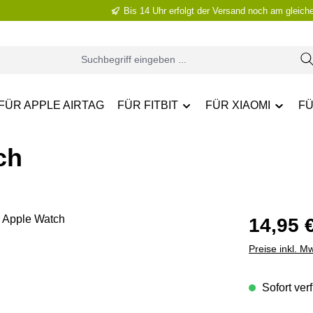
Bis 14 Uhr erfolgt der Versand noch am gleich
FÜR APPLE AIRTAG
FÜR FITBIT
FÜR XIAOMI
FÜ
ch
Regulärer Pr
14,95 
Preise inkl. M
Sofort verf