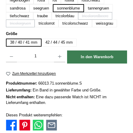
regenbogen
rosa
rot
rotlila
rotschwarz
sandrosa
seegruen
sonnenblume
tannengruen
tiefschwarz
traube
tricolorblau
tricolorerdbeere
(Diese Option ist zurzeit n
tricolorgruen
tricolorrot
tricolorschwarz
weissgrau
(Diese Option ist zurzeit nicht verfügbar.)
auswählen
Größe
38 / 40 / 41 mm
42 / 44 / 45 mm
Produkt Anzahl: Gib den gewünschten Wert ein oder benutze die Schaltflächen um die Anzah
In den Warenkorb
Zum Merkzettel hinzufügen
Produktnummer:
66013.71.sonnenblume.S
Lieferumfang:
Ein Band in gewählter Farbe und Größe.
Nicht enthalten:
Eine dazu passende Watch ist NICHT im
Lieferumfang enthalten.
Dieses Produkt weiterempfehlen: