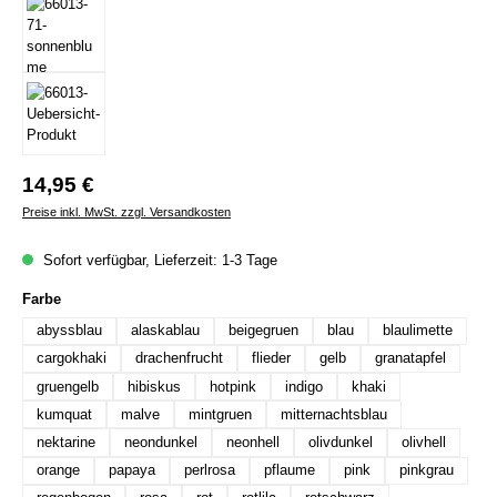
Regulärer Preis:
14,95 €
Preise inkl. MwSt. zzgl. Versandkosten
Sofort verfügbar, Lieferzeit: 1-3 Tage
auswählen
Farbe
abyssblau
alaskablau
beigegruen
blau
blaulimette
cargokhaki
drachenfrucht
flieder
gelb
granatapfel
gruengelb
hibiskus
hotpink
indigo
khaki
kumquat
malve
mintgruen
mitternachtsblau
nektarine
neondunkel
neonhell
olivdunkel
olivhell
orange
papaya
perlrosa
pflaume
pink
pinkgrau