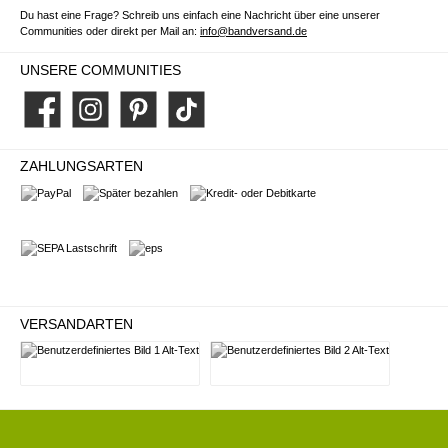
Du hast eine Frage? Schreib uns einfach eine Nachricht über eine unserer
Communities oder direkt per Mail an:
info@bandversand.de
UNSERE COMMUNITIES
Facebook
Instagram
Pinterest
TikTok
ZAHLUNGSARTEN
PayPal
Später bezahlen
Kredit- oder Debitkarte
SEPA Lastschrift
eps
VERSANDARTEN
Deutsche Post
DHL