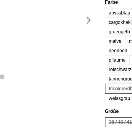
auswä
Farbe
abyssblau
cargokhaki
gruengelb
malve
m
neonhell
pflaume
rotschwarz
tannengru
tricolorerd
(Di
weissgrau
ausw
Größe
38 / 40 / 
(Die