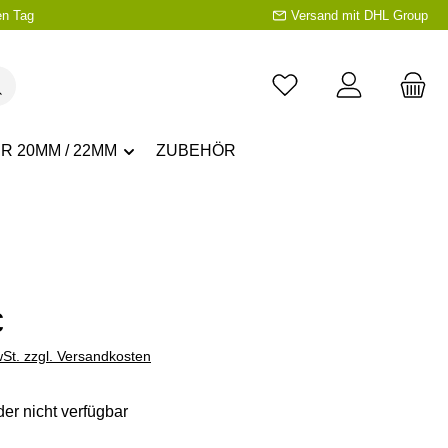
en Tag
Versand mit DHL Group
R 20MM / 22MM
ZUBEHÖR
eis:
€
wSt. zzgl. Versandkosten
der nicht verfügbar