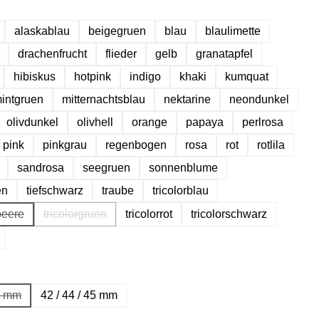
hlen
alaskablau
beigegruen
blau
blaulimette
drachenfrucht
flieder
gelb
granatapfel
hibiskus
hotpink
indigo
khaki
kumquat
intgruen
mitternachtsblau
nektarine
neondunkel
olivdunkel
olivhell
orange
papaya
perlrosa
pink
pinkgrau
regenbogen
rosa
rot
rotlila
sandrosa
seegruen
sonnenblume
en
tiefschwarz
traube
tricolorblau
beere
tricolorgruen
tricolorrot
tricolorschwarz
ese Option ist zurzeit nicht verfügbar.)
(Diese Option ist zurzeit nicht verfügbar.)
ählen
41 mm
42 / 44 / 45 mm
se Option ist zurzeit nicht verfügbar.)