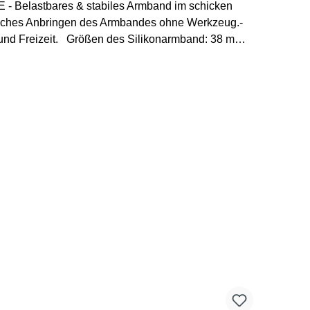
SE - Belastbares & stabiles Armband im schicken
infaches Anbringen des Armbandes ohne Werkzeug.-
 und Freizeit. Größen des Silikonarmband: 38 mm /
ksumfang max. 225 mm