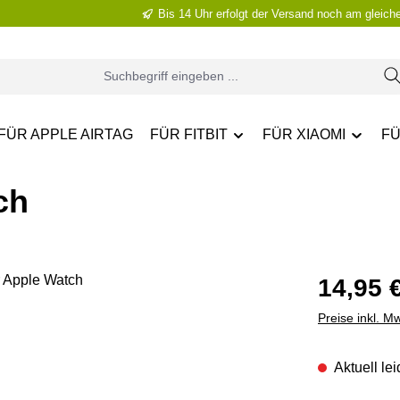
Bis 14 Uhr erfolgt der Versand noch am gleich
FÜR APPLE AIRTAG
FÜR FITBIT
FÜR XIAOMI
FÜ
ch
Regulärer Pr
14,95 
Preise inkl. M
Aktuell lei