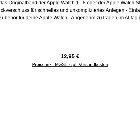
r das Originalband der Apple Watch 1 - 8 oder der Apple Watch 
uckverschluss für schnelles und unkompliziertes Anlegen.- E
e Zubehör für deine Apple Watch.- Angenehm zu tragen im Alltag
elenksumfang max. 210 mm42 mm / 44 mm / 45 mm Handgelen
Regulärer Preis:
12,95 €
Preise inkl. MwSt. zzgl. Versandkosten