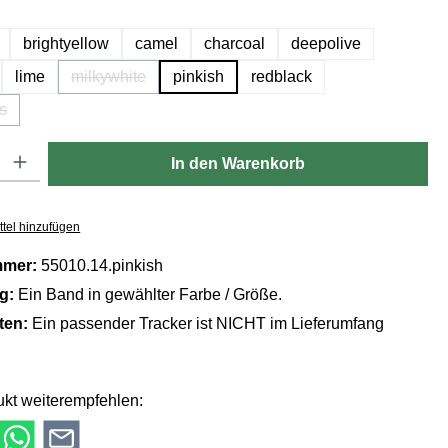
hlen
brightyellow
camel
charcoal
deepolive
lime
milkywhite
pinkish
redblack
(Diese Option ist zurzeit nicht verfügbar.)
s
 Option ist zurzeit nicht verfügbar.)
Gib den gewünschten Wert ein oder benutze die Schaltflächen um die Anzahl zu er
In den Warenkorb
tel hinzufügen
mmer:
55010.14.pinkish
ng:
Ein Band in gewählter Farbe / Größe.
lten:
Ein passender Tracker ist NICHT im Lieferumfang
kt weiterempfehlen: