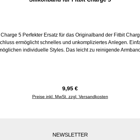
Ersatz für das Originalband der Fitbit Charge 5. Belastbares und stabiles Armband im sc
schluss ermöglicht schnelles und unkompliziertes Anlegen. E
glichen individuelle Styles. Das leicht zu reinigende Armband i
0 mmGröße L: 170 mm - 206 mm Versand aus Deutschland. Versa
Regulärer Preis:
9,95 €
Preise inkl. MwSt. zzgl. Versandkosten
NEWSLETTER