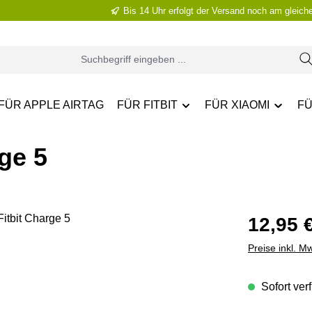
Bis 14 Uhr erfolgt der Versand noch am gleich
FÜR APPLE AIRTAG
FÜR FITBIT
FÜR XIAOMI
FÜ
ge 5
Regulärer Pr
12,95 
Preise inkl. M
Sofort verf