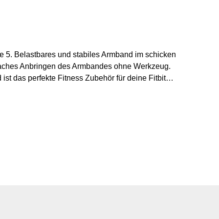
hicken
infaches Anbringen des Armbandes ohne Werkzeug.
st das perfekte Fitness Zubehör für deine Fitbit
nd innerhalb eines Werktages, Rechnung mit MwSt.