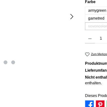
auswä
Farbe
armygreen
garnetred
sevencolor
(Diese
Produkt Anzahl: 
Zum Merkzet
Produktnu
Lieferumfa
Nicht entha
enthalten.
Dieses Produ