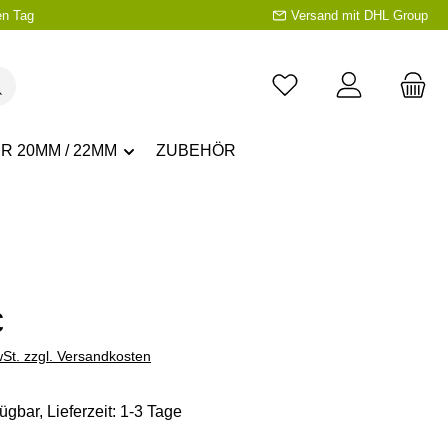
en Tag
Versand mit DHL Group
R 20MM / 22MM
ZUBEHÖR
eis:
€
wSt. zzgl. Versandkosten
ügbar, Lieferzeit: 1-3 Tage