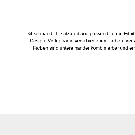
Silikonband - Ersatzarmband passend für die Fitbit Charge 5 Perfekter 
Design. Verfügbar in verschiedenen Farben. Ver
Farben sind untereinander kombinierbar und ermö
Charge 5. Größen:Größe S: 140 mm - 17