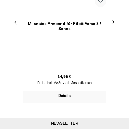
Milanaise Armband für Fitbit Versa 3 /
Sense
Regulärer Preis:
14,95 €
Preise inkl. MwSt. zzgl. Versandkosten
Details
NEWSLETTER