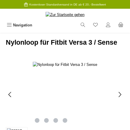
Kostenloser Standardversand in DE ab € 20,- Bestellwert
Zum Hauptinhalt springen
Navigation
Nylonloop für Fitbit Versa 3 / Sense
Bildergalerie überspringen