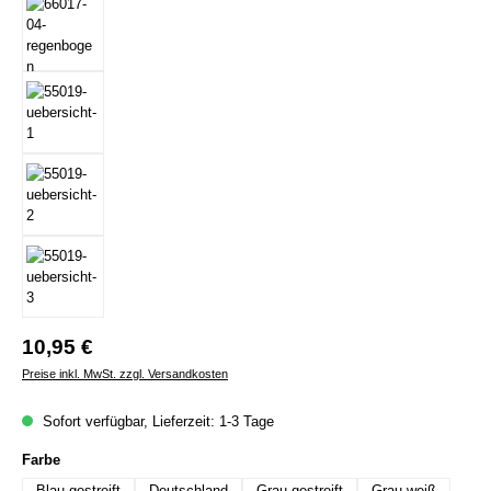
Regulärer Preis:
10,95 €
Preise inkl. MwSt. zzgl. Versandkosten
Sofort verfügbar, Lieferzeit: 1-3 Tage
auswählen
Farbe
Blau gestreift
Deutschland
Grau gestreift
Grau weiß