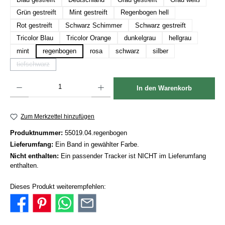
Grün gestreift
Mint gestreift
Regenbogen hell
Rot gestreift
Schwarz Schimmer
Schwarz gestreift
Tricolor Blau
Tricolor Orange
dunkelgrau
hellgrau
mint
regenbogen
rosa
schwarz
silber
tiefschwarz
(Diese Option ist zurzeit nicht verfügbar.)
Produkt Anzahl: Gib den gewünschten Wert ein oder benutze die Schaltflächen um die Anzah
In den Warenkorb
Zum Merkzettel hinzufügen
Produktnummer:
55019.04.regenbogen
Lieferumfang:
Ein Band in gewählter Farbe.
Nicht enthalten:
Ein passender Tracker ist NICHT im Lieferumfang
enthalten.
Dieses Produkt weiterempfehlen: