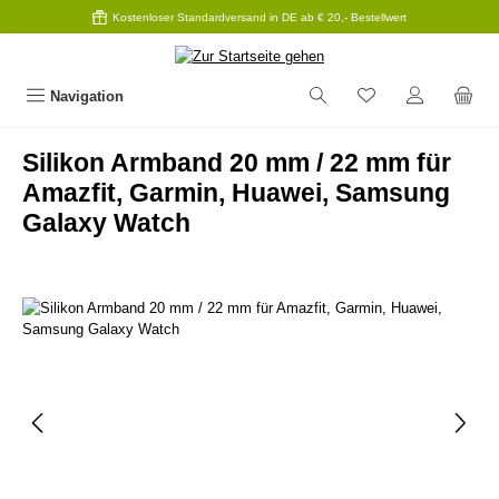
Kostenloser Standardversand in DE ab € 20,- Bestellwert
Zum Hauptinhalt springen
Navigation
Silikon Armband 20 mm / 22 mm für
Amazfit, Garmin, Huawei, Samsung
Galaxy Watch
Bildergalerie überspringen