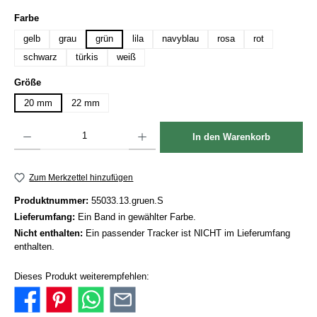
auswählen
Farbe
gelb
grau
grün
lila
navyblau
rosa
rot
schwarz
türkis
weiß
auswählen
Größe
20 mm
22 mm
Produkt Anzahl: Gib den gewünschten Wert ein oder benutze die Schaltflächen um die Anzah
In den Warenkorb
Zum Merkzettel hinzufügen
Produktnummer:
55033.13.gruen.S
Lieferumfang:
Ein Band in gewählter Farbe.
Nicht enthalten:
Ein passender Tracker ist NICHT im Lieferumfang
enthalten.
Dieses Produkt weiterempfehlen: