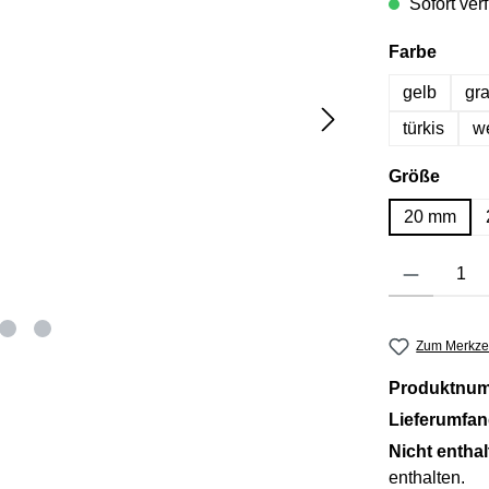
Sofort verf
auswä
Farbe
gelb
gr
türkis
w
ausw
Größe
20 mm
Produkt Anzahl: 
Zum Merkzet
Produktnu
Lieferumfa
Nicht entha
enthalten.