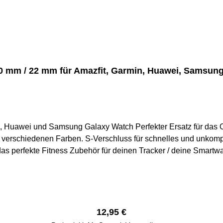
0 mm / 22 mm für Amazfit, Garmin, Huawei, Samsun
er Ersatz für das Originalband diverser Fitnesstracker Belastbares &
 verschiedenen Farben. S-Verschluss für schnelles und unkompl
s Zubehör für deinen Tracker / deine Smartwatch. Versand aus Deutschland. Versand inn
eines Werktages. Rechnung mit MwSt.
Regulärer Preis:
12,95 €