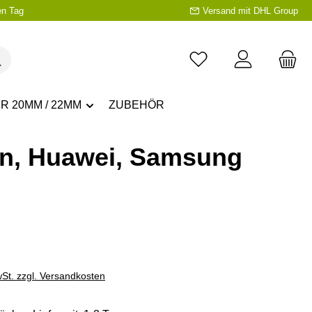
en Tag
Versand mit DHL Group
R 20MM / 22MM
ZUBEHÖR
in, Huawei, Samsung
eis:
wSt. zzgl. Versandkosten