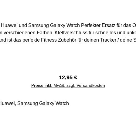
awei und Samsung Galaxy Watch Perfekter Ersatz für das Originalband
n verschiedenen Farben. Klettverschluss für schnelles und unk
rfekte Fitness Zubehör für deinen Tracker / deine Smartwatch. Versand aus Deuts
innerhalb eines Werktages. Rechnung mit MwSt.
Regulärer Preis:
12,95 €
Preise inkl. MwSt. zzgl. Versandkosten