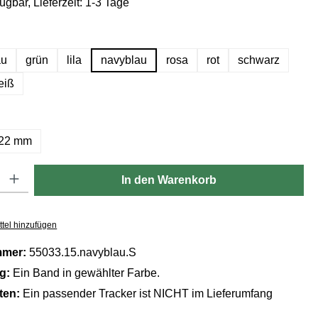
ügbar, Lieferzeit: 1-3 Tage
hlen
au
grün
lila
navyblau
rosa
rot
schwarz
eiß
ählen
22 mm
Gib den gewünschten Wert ein oder benutze die Schaltflächen um die Anzahl zu er
In den Warenkorb
tel hinzufügen
mmer:
55033.15.navyblau.S
ng:
Ein Band in gewählter Farbe.
lten:
Ein passender Tracker ist NICHT im Lieferumfang