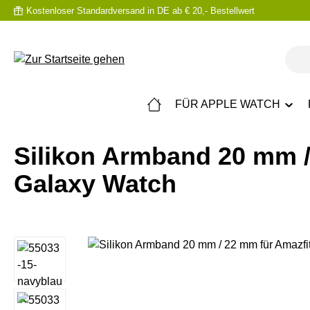
Kostenloser Standardversand in DE ab € 20,- Bestellwert
m Hauptinhalt springen
Zur Suche springen
Zur Hauptnavigation springen
FÜR APPLE WATCH
Silikon Armband 20 mm /
Galaxy Watch
Bildergalerie überspringen