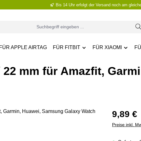
Bis 14 Uhr erfolgt der Versand noch am gleich
FÜR APPLE AIRTAG
FÜR FITBIT
FÜR XIAOMI
FÜ
 22 mm für Amazfit, Garm
Regulärer Pr
9,89 €
Preise inkl. M