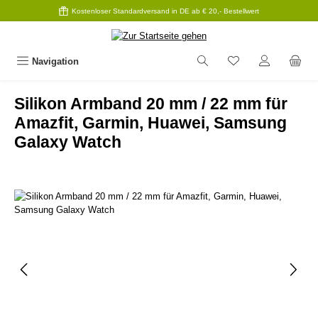
Kostenloser Standardversand in DE ab € 20,- Bestellwert
Zum Hauptinhalt springen
Navigation
Silikon Armband 20 mm / 22 mm für
Amazfit, Garmin, Huawei, Samsung
Galaxy Watch
Bildergalerie überspringen