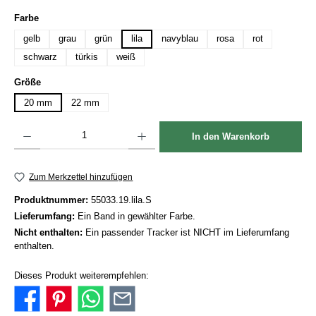
auswählen
Farbe
gelb
grau
grün
lila
navyblau
rosa
rot
schwarz
türkis
weiß
auswählen
Größe
20 mm
22 mm
Produkt Anzahl: Gib den gewünschten Wert ein oder benutze die Schaltflächen um die Anzah
In den Warenkorb
Zum Merkzettel hinzufügen
Produktnummer:
55033.19.lila.S
Lieferumfang:
Ein Band in gewählter Farbe.
Nicht enthalten:
Ein passender Tracker ist NICHT im Lieferumfang
enthalten.
Dieses Produkt weiterempfehlen: