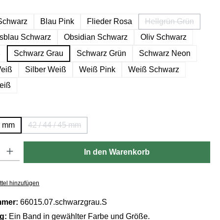
hlen
Schwarz
Blau Pink
Flieder Rosa
Hellgrün Grün
(Diese Option ist
tsblau Schwarz
Obsidian Schwarz
Oliv Schwarz
ß
Schwarz Grau
Schwarz Grün
Schwarz Neon
eiß
Silber Weiß
Weiß Pink
Weiß Schwarz
eiß
ählen
41 mm
42 / 44 / 45 mm
(Diese Option ist zurzeit nicht verfügbar.)
Gib den gewünschten Wert ein oder benutze die Schaltflächen um die Anzahl zu er
In den Warenkorb
tel hinzufügen
mmer:
66015.07.schwarzgrau.S
ng:
Ein Band in gewählter Farbe und Größe.