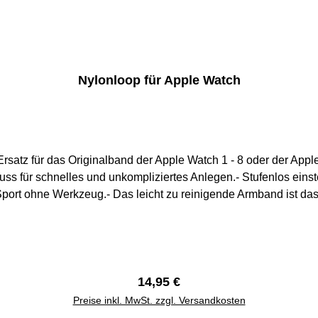
Nylonloop für Apple Watch
Ersatz für das Originalband der Apple Watch 1 - 8 oder der Appl
uss für schnelles und unkompliziertes Anlegen.- Stufenlos einst
rt ohne Werkzeug.- Das leicht zu reinigende Armband ist das
 40 mm / 41 mm Handgelenksumfang: 130 mm - 200 mm42 mm /
mm
Regulärer Preis:
14,95 €
Preise inkl. MwSt. zzgl. Versandkosten