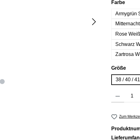
auswä
Farbe
Armygrün 
Mitternach
Rose Wei
Schwarz W
Zartrosa W
ausw
Größe
38 / 40 / 
Produkt Anzahl: 
Zum Merkzet
Produktnu
Lieferumfa