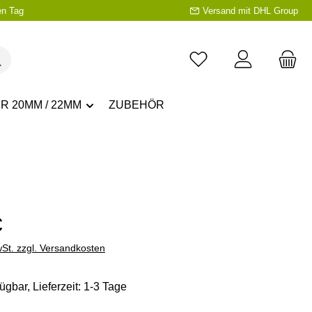
en Tag
Versand mit DHL Group
R 20MM / 22MM
ZUBEHÖR
eis:
€
wSt. zzgl. Versandkosten
ügbar, Lieferzeit: 1-3 Tage