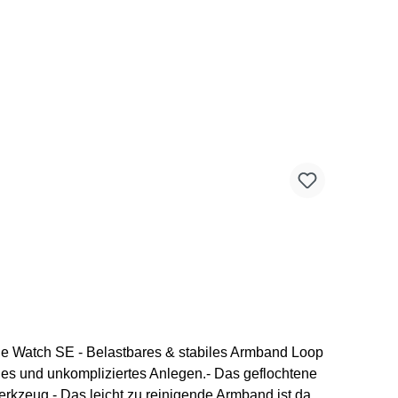
pple Watch SE - Belastbares & stabiles Armband Loop
lles und unkompliziertes Anlegen.- Das geflochtene
kzeug.- Das leicht zu reinigende Armband ist das