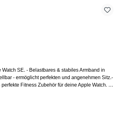
e Watch SE. - Belastbares & stabiles Armband in
ellbar - ermöglicht perfekten und angenehmen Sitz.-
 perfekte Fitness Zubehör für deine Apple Watch.
 44 mm / 45 mm Handgelenksumfang: 140 mm - 210