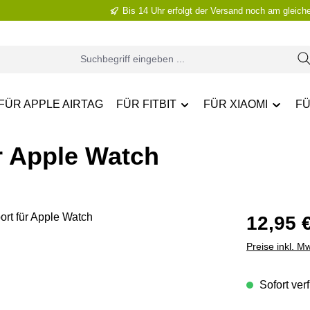
Bis 14 Uhr erfolgt der Versand noch am gleich
FÜR APPLE AIRTAG
FÜR FITBIT
FÜR XIAOMI
FÜ
r Apple Watch
Regulärer Pr
12,95 
Preise inkl. M
Sofort verf