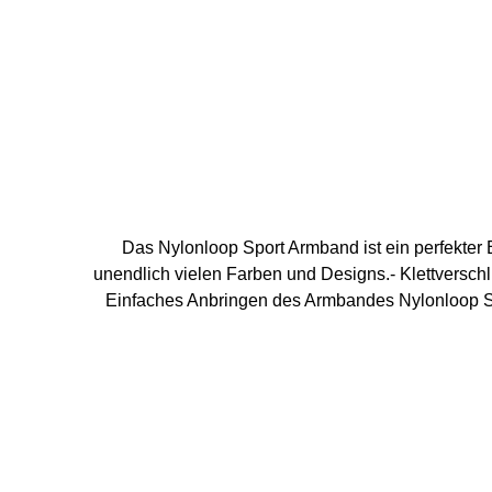
Das Nylonloop Sport Armband ist ein perfekter 
unendlich vielen Farben und Designs.- Klettverschl
Einfaches Anbringen des Armbandes Nylonloop Spo
Größen des Nylonloop Sport Armbandes: 38 mm /