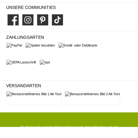
UNSERE COMMUNITIES
Facebook
Instagram
Pinterest
TikTok
ZAHLUNGSARTEN
PayPal
Später bezahlen
Kredit- oder Debitkarte
SEPA Lastschrift
eps
VERSANDARTEN
Deutsche Post
DHL
Alle Preise inkl. gesetzl. Mehrwertsteuer zzgl.
Versandkosten
und ggf.
Nachnahmegebühren, wenn nicht anders angegeben.
© 2026 bandversand - Alle Rechte vorbehalten. Theme by
ThemeWare®