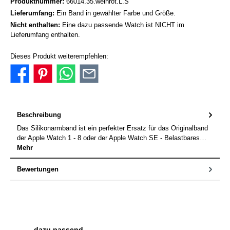
Produktnummer:
66014.35.weinrot.L.S
Lieferumfang:
Ein Band in gewählter Farbe und Größe.
Nicht enthalten:
Eine dazu passende Watch ist NICHT im
Lieferumfang enthalten.
Dieses Produkt weiterempfehlen:
Beschreibung
Das Silikonarmband ist ein perfekter Ersatz für das Originalband
der Apple Watch 1 - 8 oder der Apple Watch SE - Belastbares…
Mehr
Bewertungen
Produktgalerie überspringen
dazu passend