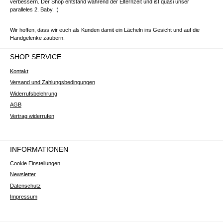
verbessern. Der Shop entstand während der Elternzeit und ist quasi unser
paralleles 2. Baby. ;)
Wir hoffen, dass wir euch als Kunden damit ein Lächeln ins Gesicht und auf die
Handgelenke zaubern.
SHOP SERVICE
Kontakt
Versand und Zahlungsbedingungen
Widerrufsbelehrung
AGB
Vertrag widerrufen
INFORMATIONEN
Cookie Einstellungen
Newsletter
Datenschutz
Impressum