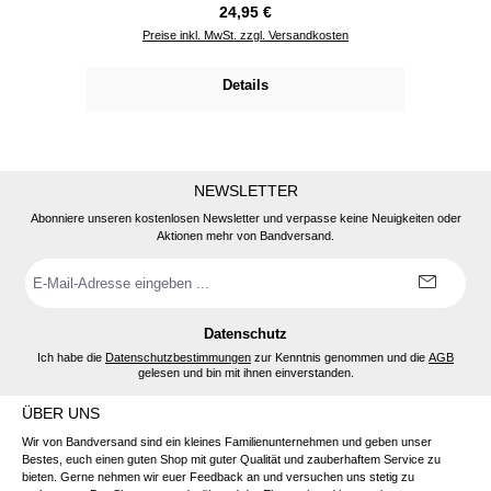
Regulärer Preis:
24,95 €
Preise inkl. MwSt. zzgl. Versandkosten
Details
NEWSLETTER
Abonniere unseren kostenlosen Newsletter und verpasse keine Neuigkeiten oder
Aktionen mehr von Bandversand.
E-
Mail-
Adresse
*
Datenschutz
Ich habe die
Datenschutzbestimmungen
zur Kenntnis genommen und die
AGB
gelesen und bin mit ihnen einverstanden.
ÜBER UNS
Wir von Bandversand sind ein kleines Familienunternehmen und geben unser
Bestes, euch einen guten Shop mit guter Qualität und zauberhaftem Service zu
bieten. Gerne nehmen wir euer Feedback an und versuchen uns stetig zu