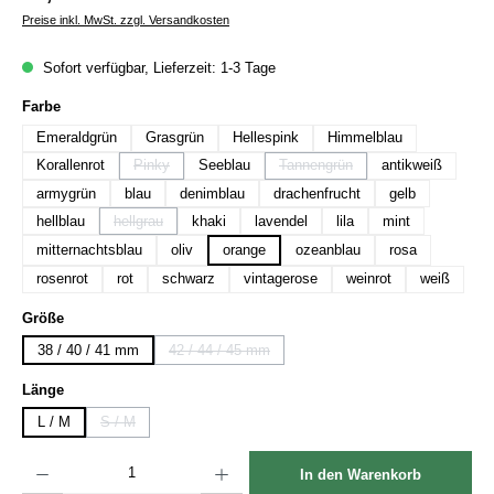
Preise inkl. MwSt. zzgl. Versandkosten
Sofort verfügbar, Lieferzeit: 1-3 Tage
auswählen
Farbe
Emeraldgrün
Grasgrün
Hellespink
Himmelblau
Korallenrot
Pinky
Seeblau
Tannengrün
antikweiß
(Diese Option ist zurzeit nicht verfügbar.)
(Diese Option ist zurzeit nicht ver
armygrün
blau
denimblau
drachenfrucht
gelb
hellblau
hellgrau
khaki
lavendel
lila
mint
(Diese Option ist zurzeit nicht verfügbar.)
mitternachtsblau
oliv
orange
ozeanblau
rosa
rosenrot
rot
schwarz
vintagerose
weinrot
weiß
auswählen
Größe
38 / 40 / 41 mm
42 / 44 / 45 mm
(Diese Option ist zurzeit nicht verfügbar.)
auswählen
Länge
L / M
S / M
(Diese Option ist zurzeit nicht verfügbar.)
Produkt Anzahl: Gib den gewünschten Wert ein oder benutze die Schaltflächen um die Anzah
In den Warenkorb