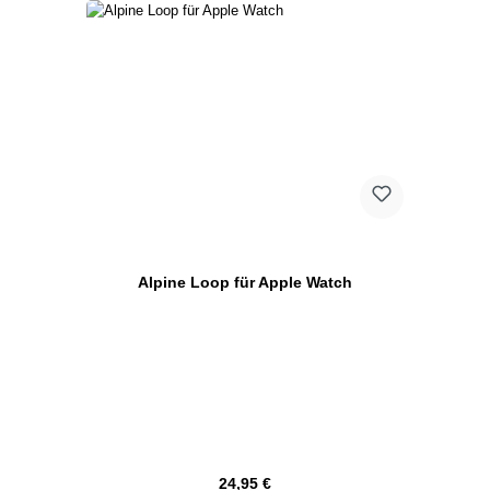
Alpine Loop für Apple Watch
Regulärer Preis:
24,95 €