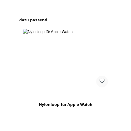
Produktgalerie überspringen
dazu passend
Nylonloop für Apple Watch