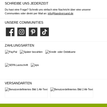
SCHREIBE UNS JEDERZEIT
Du hast eine Frage? Schreib uns einfach eine Nachricht über eine unserer
Communities oder direkt per Mail an:
info@bandversand.de
UNSERE COMMUNITIES
Facebook
Instagram
Pinterest
TikTok
ZAHLUNGSARTEN
PayPal
Später bezahlen
Kredit- oder Debitkarte
SEPA Lastschrift
eps
VERSANDARTEN
Deutsche Post
DHL