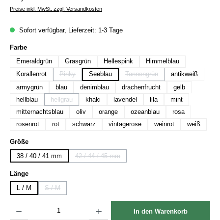
Preise inkl. MwSt. zzgl. Versandkosten
Sofort verfügbar, Lieferzeit: 1-3 Tage
auswählen
Farbe
Emeraldgrün
Grasgrün
Hellespink
Himmelblau
Korallenrot
Pinky
Seeblau
Tannengrün
antikweiß
(Diese Option ist zurzeit nicht verfügbar.)
(Diese Option ist zurzeit nicht ve
armygrün
blau
denimblau
drachenfrucht
gelb
hellblau
hellgrau
khaki
lavendel
lila
mint
(Diese Option ist zurzeit nicht verfügbar.)
mitternachtsblau
oliv
orange
ozeanblau
rosa
rosenrot
rot
schwarz
vintagerose
weinrot
weiß
auswählen
Größe
38 / 40 / 41 mm
42 / 44 / 45 mm
(Diese Option ist zurzeit nicht verfügbar.)
auswählen
Länge
L / M
S / M
(Diese Option ist zurzeit nicht verfügbar.)
Produkt Anzahl: Gib den gewünschten Wert ein oder benutze die Schaltflächen um die Anzah
In den Warenkorb