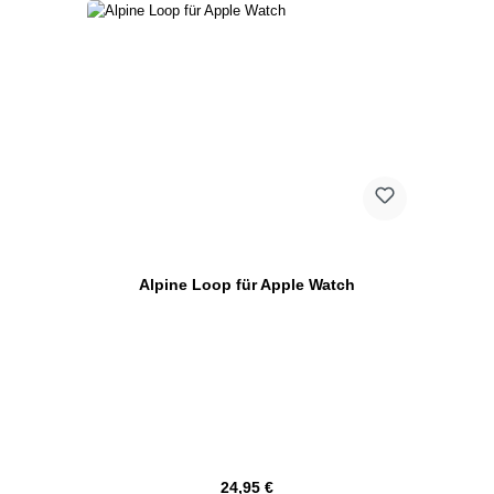
Alpine Loop für Apple Watch
Regulärer Preis:
24,95 €