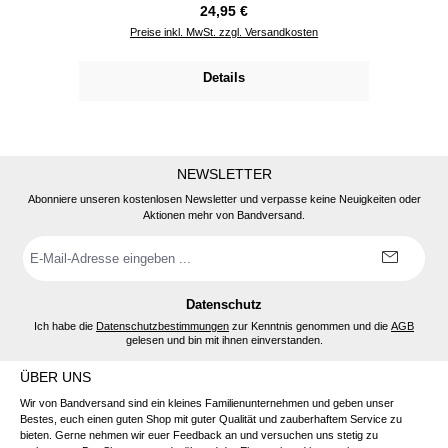
Regulärer Preis:
24,95 €
Preise inkl. MwSt. zzgl. Versandkosten
Details
NEWSLETTER
Abonniere unseren kostenlosen Newsletter und verpasse keine Neuigkeiten oder
Aktionen mehr von Bandversand.
E-
Mail-
Adresse
*
Datenschutz
Ich habe die
Datenschutzbestimmungen
zur Kenntnis genommen und die
AGB
gelesen und bin mit ihnen einverstanden.
ÜBER UNS
Wir von Bandversand sind ein kleines Familienunternehmen und geben unser
Bestes, euch einen guten Shop mit guter Qualität und zauberhaftem Service zu
bieten. Gerne nehmen wir euer Feedback an und versuchen uns stetig zu