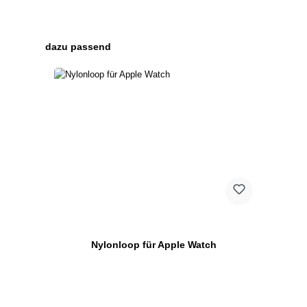
Produktgalerie überspringen
dazu passend
Nylonloop für Apple Watch