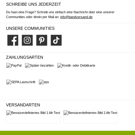
SCHREIBE UNS JEDERZEIT
Du hast eine Frage? Schreib uns einfach eine Nachricht über eine unserer
Communities oder direkt per Mail an:
info@bandversand.de
UNSERE COMMUNITIES
Facebook
Instagram
Pinterest
TikTok
ZAHLUNGSARTEN
PayPal
Später bezahlen
Kredit- oder Debitkarte
SEPA Lastschrift
eps
VERSANDARTEN
Deutsche Post
DHL