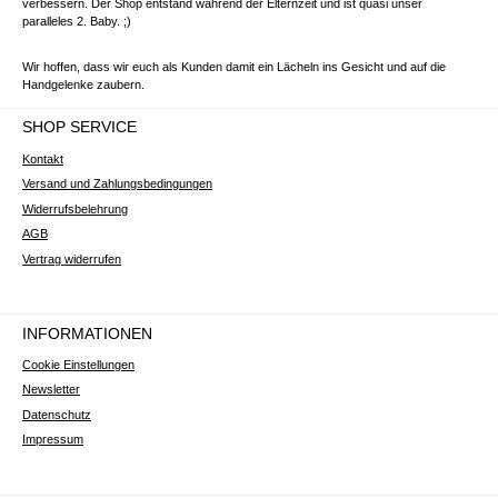
verbessern. Der Shop entstand während der Elternzeit und ist quasi unser
paralleles 2. Baby. ;)
Wir hoffen, dass wir euch als Kunden damit ein Lächeln ins Gesicht und auf die
Handgelenke zaubern.
SHOP SERVICE
Kontakt
Versand und Zahlungsbedingungen
Widerrufsbelehrung
AGB
Vertrag widerrufen
INFORMATIONEN
Cookie Einstellungen
Newsletter
Datenschutz
Impressum