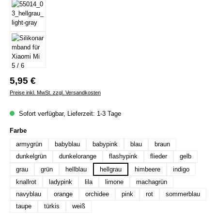
Regulärer Preis:
5,95 €
Preise inkl. MwSt. zzgl. Versandkosten
Sofort verfügbar, Lieferzeit: 1-3 Tage
auswählen
Farbe
armygrün
babyblau
babypink
blau
braun
dunkelgrün
dunkelorange
flashypink
flieder
gelb
grau
grün
hellblau
hellgrau
himbeere
indigo
knallrot
ladypink
lila
limone
machagrün
navyblau
orange
orchidee
pink
rot
sommerblau
taupe
türkis
weiß