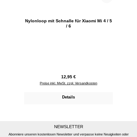
Nylonloop mit Schnalle für Xiaomi Mi 4 / 5
/ 6
Regulärer Preis:
12,95 €
Preise inkl. MwSt. zzgl. Versandkosten
Details
NEWSLETTER
Abonniere unseren kostenlosen Newsletter und verpasse keine Neuigkeiten oder