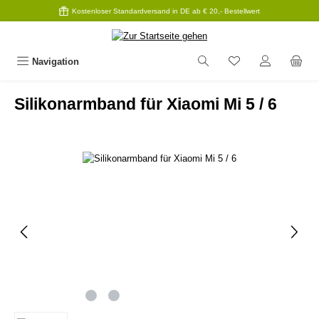
Kostenloser Standardversand in DE ab € 20,- Bestellwert
Zum Hauptinhalt springen
Navigation
Silikonarmband für Xiaomi Mi 5 / 6
Bildergalerie überspringen