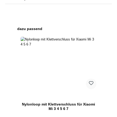
Produktgalerie überspringen
dazu passend
Nylonloop mit Klettverschluss für Xiaomi
Mi 3 4 5 6 7