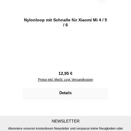
Nylonloop mit Schnalle für Xiaomi Mi 4 / 5
/ 6
Regulärer Preis:
12,95 €
Preise inkl. MwSt. zzgl. Versandkosten
Details
NEWSLETTER
Abonniere unseren kostenlosen Newsletter und verpasse keine Neuigkeiten oder