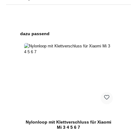
Produktgalerie überspringen
dazu passend
Nylonloop mit Klettverschluss für Xiaomi
Mi 3 4 5 6 7