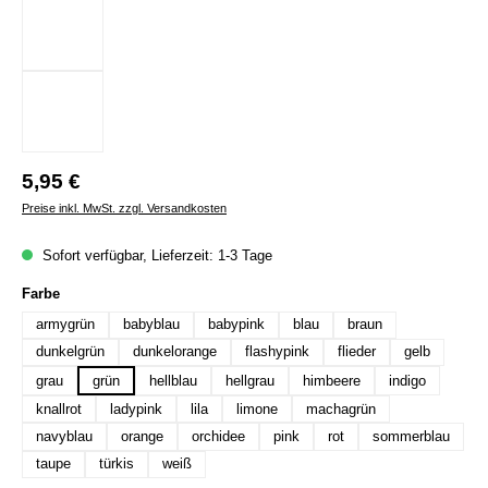
Regulärer Preis:
5,95 €
Preise inkl. MwSt. zzgl. Versandkosten
Sofort verfügbar, Lieferzeit: 1-3 Tage
auswählen
Farbe
armygrün
babyblau
babypink
blau
braun
dunkelgrün
dunkelorange
flashypink
flieder
gelb
grau
grün
hellblau
hellgrau
himbeere
indigo
knallrot
ladypink
lila
limone
machagrün
navyblau
orange
orchidee
pink
rot
sommerblau
taupe
türkis
weiß