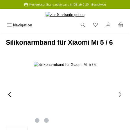
Kostenloser Standardversand in DE ab € 20,- Bestellwert
Zum Hauptinhalt springen
Navigation
Silikonarmband für Xiaomi Mi 5 / 6
Bildergalerie überspringen