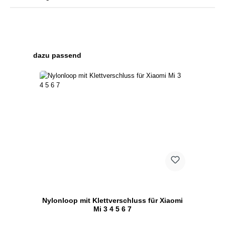
Produktgalerie überspringen
dazu passend
Nylonloop mit Klettverschluss für Xiaomi
Mi 3 4 5 6 7