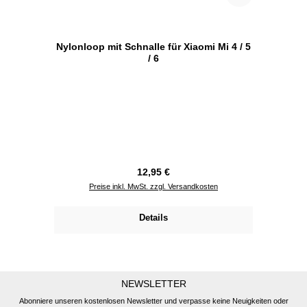
Nylonloop mit Schnalle für Xiaomi Mi 4 / 5
/ 6
Regulärer Preis:
12,95 €
Preise inkl. MwSt. zzgl. Versandkosten
Details
NEWSLETTER
Abonniere unseren kostenlosen Newsletter und verpasse keine Neuigkeiten oder