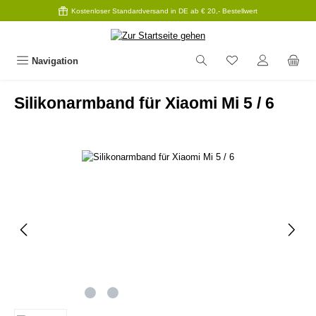
Kostenloser Standardversand in DE ab € 20,- Bestellwert
Zum Hauptinhalt springen
Navigation
Silikonarmband für Xiaomi Mi 5 / 6
Bildergalerie überspringen