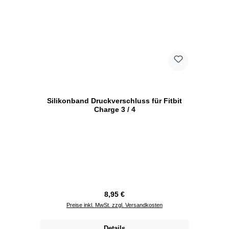
Silikonband Druckverschluss für Fitbit
Charge 3 / 4
Regulärer Preis:
8,95 €
Preise inkl. MwSt. zzgl. Versandkosten
Details