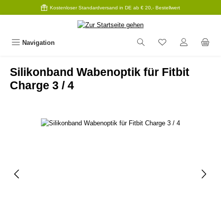
Kostenloser Standardversand in DE ab € 20,- Bestellwert
Zum Hauptinhalt springen
Navigation
Silikonband Wabenoptik für Fitbit
Charge 3 / 4
Bildergalerie überspringen