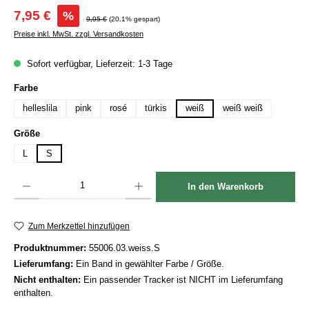
Verkaufspreis:
7,95 €
%
Regulärer Preis:
9,95 €
(20.1% gespart)
Preise inkl. MwSt. zzgl. Versandkosten
Sofort verfügbar, Lieferzeit: 1-3 Tage
auswählen
Farbe
helleslila
pink
rosé
türkis
weiß
weiß weiß
auswählen
Größe
L
S
Produkt Anzahl: Gib den gewünschten Wert ein oder benutze die Schaltflächen um die Anzah
In den Warenkorb
Zum Merkzettel hinzufügen
Produktnummer:
55006.03.weiss.S
Lieferumfang:
Ein Band in gewählter Farbe / Größe.
Nicht enthalten:
Ein passender Tracker ist NICHT im Lieferumfang
enthalten.