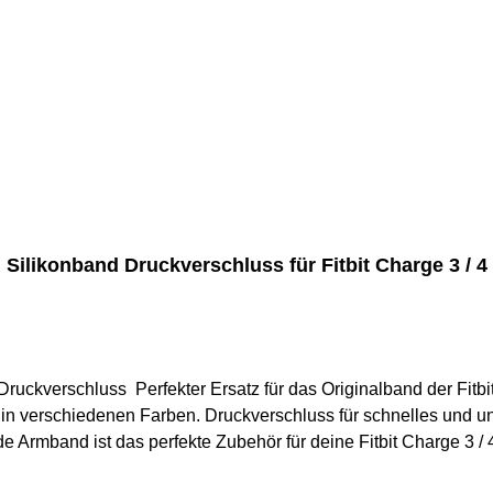
Silikonband Druckverschluss für Fitbit Charge 3 / 4
kverschluss Perfekter Ersatz für das Originalband der Fitbit Charge 3 o
 in verschiedenen Farben. Druckverschluss für schnelles und u
fekte Zubehör für deine Fitbit Charge 3 / 4. Größen:Größe S: 140 mm - 170 mmGröße L: 
nd aus Deutschland. Versand innerhalb eines Werktages, 