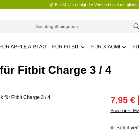
Bis 14 Uhr erfolgt der Versand noch am gleich
FÜR APPLE AIRTAG
FÜR FITBIT
FÜR XIAOMI
FÜ
r Fitbit Charge 3 / 4
Verkaufsprei
7,95 €
Preise inkl. M
Sofort verf