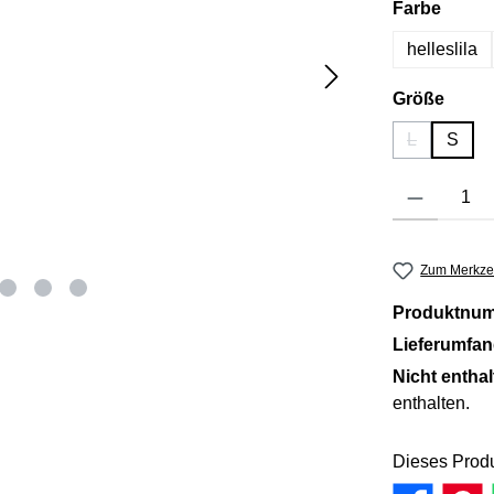
auswä
Farbe
helleslila
ausw
Größe
L
S
(Diese Optio
Produkt Anzahl: 
Zum Merkzet
Produktnu
Lieferumfa
Nicht entha
enthalten.
Dieses Produ