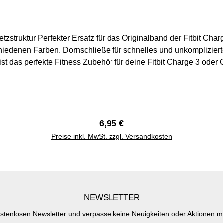
r Perfekter Ersatz für das Originalband der Fitbit Charge 3 oder Fitbit Char
hiedenen Farben. Dornschließe für schnelles und unkomplizie
Fitness Zubehör für deine Fitbit Charge 3 oder Charge 4. Größen:Größe S: 140 mm 
rsand aus Deutschland. Versand innerhalb eines Werktag
Regulärer Preis:
6,95 €
Preise inkl. MwSt. zzgl. Versandkosten
NEWSLETTER
stenlosen Newsletter und verpasse keine Neuigkeiten oder Aktionen 