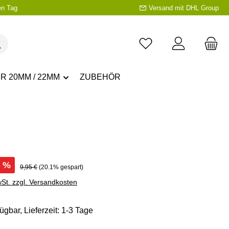
en Tag
Versand mit DHL Group
R 20MM / 22MM
ZUBEHÖR
s:
%
Regulärer Preis:
9,95 €
(20.1% gespart)
wSt. zzgl. Versandkosten
ügbar, Lieferzeit: 1-3 Tage