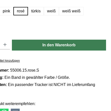
hlen
pink
rosé
türkis
weiß
weiß weiß
ählen
n ist zurzeit nicht verfügbar.)
Gib den gewünschten Wert ein oder benutze die Schaltflächen um die Anzahl zu er
In den Warenkorb
tel hinzufügen
mmer:
55006.15.rose.S
ng:
Ein Band in gewählter Farbe / Größe.
lten:
Ein passender Tracker ist NICHT im Lieferumfang
kt weiterempfehlen: