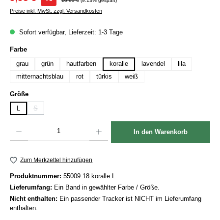
10,95 €
(9.13% gespart)
Preise inkl. MwSt. zzgl. Versandkosten
Sofort verfügbar, Lieferzeit: 1-3 Tage
auswählen
Farbe
grau
grün
hautfarben
koralle
lavendel
lila
mitternachtsblau
rot
türkis
weiß
auswählen
Größe
L
S
(Diese Option ist zurzeit nicht verfügbar.)
Produkt Anzahl: Gib den gewünschten Wert ein oder benutze die Schaltflächen um die Anzah
In den Warenkorb
Zum Merkzettel hinzufügen
Produktnummer:
55009.18.koralle.L
Lieferumfang:
Ein Band in gewählter Farbe / Größe.
Nicht enthalten:
Ein passender Tracker ist NICHT im Lieferumfang
enthalten.