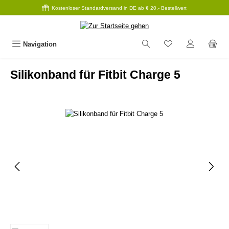
Kostenloser Standardversand in DE ab € 20,- Bestellwert
Zum Hauptinhalt springen
Navigation
Silikonband für Fitbit Charge 5
Bildergalerie überspringen