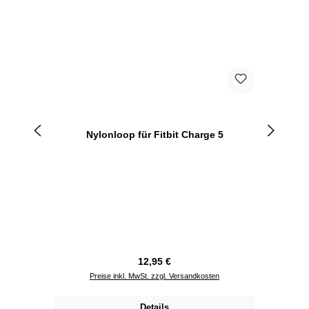
Nylonloop für Fitbit Charge 5
Regulärer Preis:
12,95 €
Preise inkl. MwSt. zzgl. Versandkosten
Details