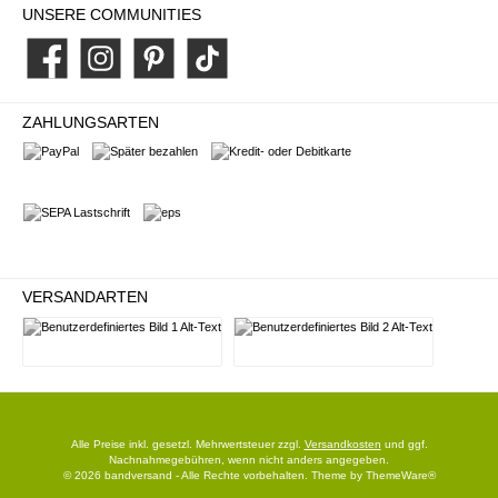
UNSERE COMMUNITIES
Facebook
Instagram
Pinterest
TikTok
ZAHLUNGSARTEN
PayPal
Später bezahlen
Kredit- oder Debitkarte
SEPA Lastschrift
eps
VERSANDARTEN
Deutsche Post
DHL
Alle Preise inkl. gesetzl. Mehrwertsteuer zzgl.
Versandkosten
und ggf.
Nachnahmegebühren, wenn nicht anders angegeben.
© 2026 bandversand - Alle Rechte vorbehalten. Theme by
ThemeWare®