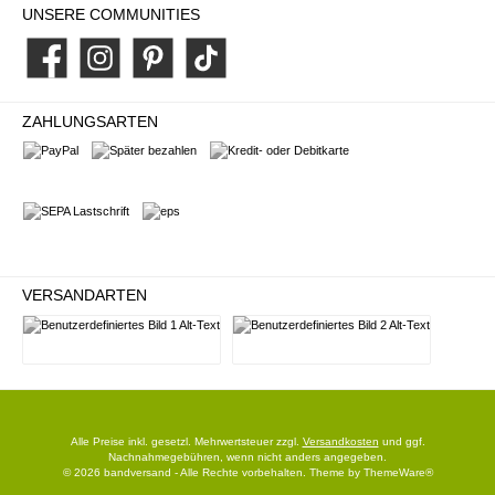
UNSERE COMMUNITIES
Facebook
Instagram
Pinterest
TikTok
ZAHLUNGSARTEN
PayPal
Später bezahlen
Kredit- oder Debitkarte
SEPA Lastschrift
eps
VERSANDARTEN
Deutsche Post
DHL
Alle Preise inkl. gesetzl. Mehrwertsteuer zzgl.
Versandkosten
und ggf.
Nachnahmegebühren, wenn nicht anders angegeben.
© 2026 bandversand - Alle Rechte vorbehalten. Theme by
ThemeWare®