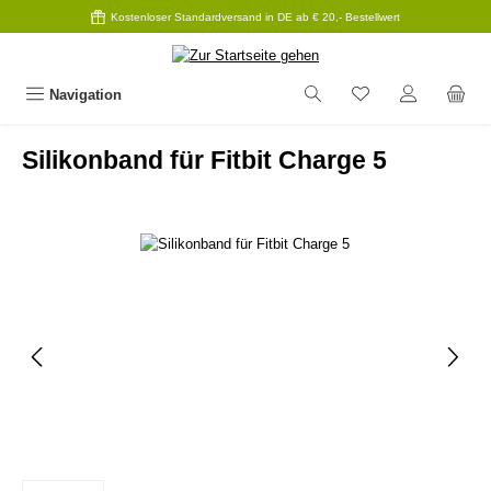
Kostenloser Standardversand in DE ab € 20,- Bestellwert
Zum Hauptinhalt springen
Navigation
Silikonband für Fitbit Charge 5
Bildergalerie überspringen