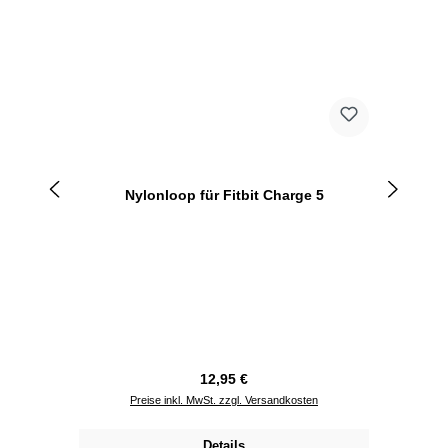
Nylonloop für Fitbit Charge 5
Regulärer Preis:
12,95 €
Preise inkl. MwSt. zzgl. Versandkosten
Details