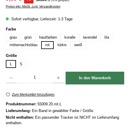
10,95 €
(9.13% gespart)
Preise inkl. MwSt. zzgl. Versandkosten
Sofort verfügbar, Lieferzeit: 1-3 Tage
auswählen
Farbe
grau
grün
hautfarben
koralle
lavendel
lila
mitternachtsblau
rot
türkis
weiß
auswählen
Größe
L
S
Produkt Anzahl: Gib den gewünschten Wert ein oder benutze die Schaltflächen um die Anzah
In den Warenkorb
Zum Merkzettel hinzufügen
Produktnummer:
55009.20.rot.L
Lieferumfang:
Ein Band in gewählter Farbe / Größe.
Nicht enthalten:
Ein passender Tracker ist NICHT im Lieferumfang
enthalten.