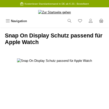
Kostenloser Standardversand in DE ab € 20,- Bestellwert
Zum Hauptinhalt springen
Navigation
Snap On Display Schutz passend für
Apple Watch
Bildergalerie überspringen