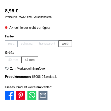
Regulärer Preis:
8,95 €
Preise inkl. MwSt. zzgl. Versandkosten
Aktuell leider nicht verfügbar
auswählen
Farbe
rosa
schwarz
transparent
weiß
(Diese Option ist zurzeit nicht verfügbar.)
(Diese Option ist zurzeit nicht verfügbar.)
(Diese Option ist zurzeit nicht verfügbar.)
(Diese Option ist zurzeit nicht verfügba
auswählen
Größe
40 mm
44 mm
(Diese Option ist zurzeit nicht verfügbar.)
(Diese Option ist zurzeit nicht verfügbar.)
Zum Merkzettel hinzufügen
Produktnummer:
66006.04.weiss.L
Dieses Produkt weiterempfehlen: