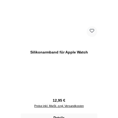
Silikonarmband für Apple Watch
Regulärer Preis:
12,95 €
Preise inkl. MwSt. zzgl. Versandkosten
Details