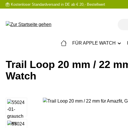
Kostenloser Standardversand in DE ab € 20,- Bestellwert
m Hauptinhalt springen
Zur Suche springen
Zur Hauptnavigation springen
FÜR APPLE WATCH
Trail Loop 20 mm / 22 m
Watch
Bildergalerie überspringen