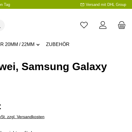
en Tag
Versand mit DHL Group
R 20MM / 22MM
ZUBEHÖR
awei, Samsung Galaxy
eis:
€
wSt. zzgl. Versandkosten