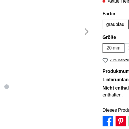
Aktuell lei
auswä
Farbe
graublau
ausw
Größe
20 mm
(Diese Op
Zum Merkzet
Produktnu
Lieferumfa
Nicht entha
enthalten.
Dieses Produ