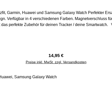
fit, Garmin, Huawei und Samsung Galaxy Watch Perfekter Ersatz
gn. Verfügbar in 4 verschiedenen Farben. Magnetverschluss für
für deinen Tracker / deine Smartwatch. Versand aus Deutschland. Versand innerhalb eines
Werktages. Rechnung mit MwSt.
Regulärer Preis:
14,95 €
Preise inkl. MwSt. zzgl. Versandkosten