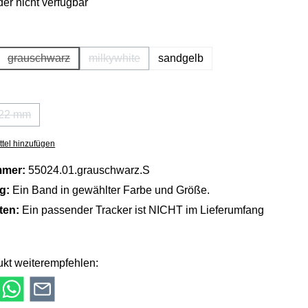
der nicht verfügbar
hlen
grauschwarz
milkywhite
sandgelb
(Diese Option ist zurzeit nicht verfügbar.)
(Diese Option ist zurzeit nicht verfügbar.)
ählen
22 mm
tion ist zurzeit nicht verfügbar.)
(Diese Option ist zurzeit nicht verfügbar.)
tel hinzufügen
mmer:
55024.01.grauschwarz.S
ng:
Ein Band in gewählter Farbe und Größe.
lten:
Ein passender Tracker ist NICHT im Lieferumfang
kt weiterempfehlen: