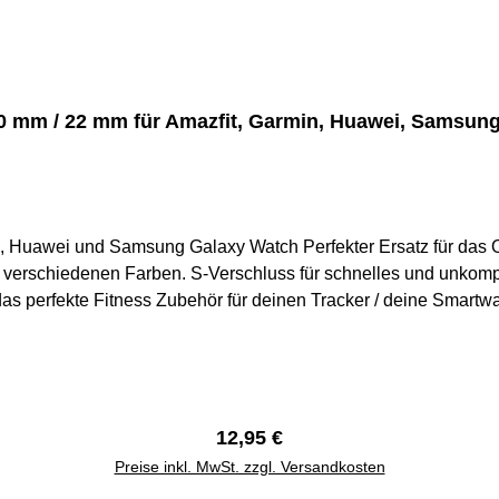
0 mm / 22 mm für Amazfit, Garmin, Huawei, Samsun
er Ersatz für das Originalband diverser Fitnesstracker Belastbares &
 verschiedenen Farben. S-Verschluss für schnelles und unkompl
s Zubehör für deinen Tracker / deine Smartwatch. Versand aus Deutschland. Versand inn
eines Werktages. Rechnung mit MwSt.
Regulärer Preis:
12,95 €
Preise inkl. MwSt. zzgl. Versandkosten